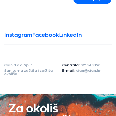
Instagram
Facebook
LinkedIn
Cian d.o.o. Split
Centrala:
021 540 190
Sanitarna zaštita i zaštita
E-mail:
cian@cian.hr
okoliša
Za okoliš