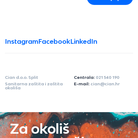
Instagram
Facebook
LinkedIn
Cian d.o.o. Split
Centrala:
021 540 190
Sanitarna zaštita i zaštita
E-mail:
cian@cian.hr
okoliša
Za okoliš