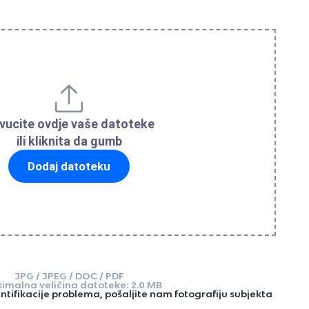
vucite ovdje vaše datoteke
ili kliknita da gumb
Dodaj datoteku
JPG / JPEG / DOC / PDF
imalna veličina datoteke: 2.0 MB
entifikacije problema, pošaljite nam fotografiju subjekta