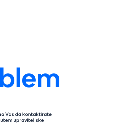
oblem
mo Vas da kontaktirate
putem upraviteljske