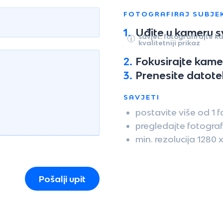
FOTOGRAFIRAJ SUBJE
1.
Uđite u kameru 
savjet: fotografirajte
kvalitetniji prikaz
2.
Fokusirajte kamer
3.
Prenesite datote
SAVJETI
postavite više od 1 f
pregledajte fotografij
min. rezolucija 1280 
Pošalji upit