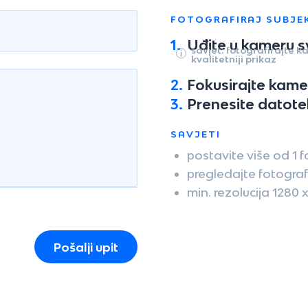
FOTOGRAFIRAJ SUBJE
1.
Uđite u kameru 
savjet: fotografirajte
kvalitetniji prikaz
2.
Fokusirajte kamer
3.
Prenesite datote
SAVJETI
postavite više od 1 f
pregledajte fotografij
min. rezolucija 1280 
Pošalji upit