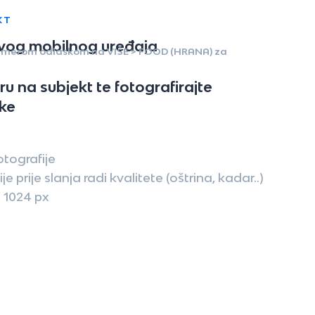
KT
svog mobilnog uređaja
 kamerom odlaskom na VIŠE > FOOD (HRANA) za
u na subjekt te fotografirajte
ke
otografije
e prije slanja radi kvalitete (oštrina, kadar..)
x 1024 px