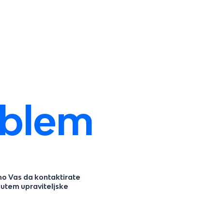
oblem
mo Vas da kontaktirate
putem upraviteljske