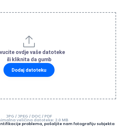
vucite ovdje vaše datoteke
ili kliknita da gumb
Dodaj datoteku
JPG / JPEG / DOC / PDF
imalna veličina datoteke: 2.0 MB
entifikacije problema, pošaljite nam fotografiju subjekta