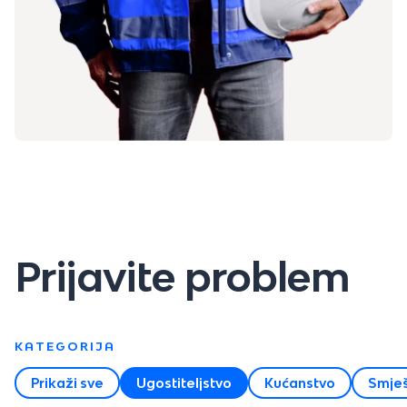
Prijavite problem
KATEGORIJA
Prikaži sve
Ugostiteljstvo
Kućanstvo
Smješ