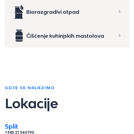
Biorazgradivi otpad
Čišćenje kuhinjskih mastolova
GDJE SE NALAZIMO
Lokacije
Split
+385 21 540190