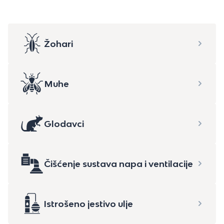
Žohari
Muhe
Glodavci
Čišćenje sustava napa i ventilacije
Istrošeno jestivo ulje