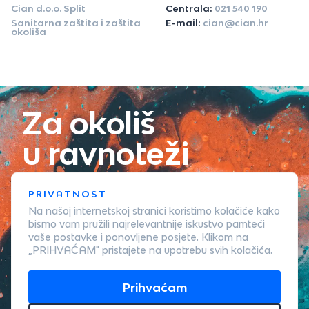
Cian d.o.o. Split
Centrala:
021 540 190
Sanitarna zaštita i zaštita
E-mail:
cian@cian.hr
okoliša
Za okoliš
u ravnoteži
PRIVATNOST
Na našoj internetskoj stranici koristimo kolačiće kako
bismo vam pružili najrelevantnije iskustvo pamteći
vaše postavke i ponovljene posjete. Klikom na
„PRIHVAĆAM" pristajete na upotrebu svih kolačića.
Prihvaćam